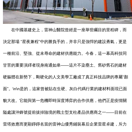
在中國基建史上，雷神山醫院曾經是一座舉世矚目的里程碑，而
決定那場 “星夜兼程”中的勝負手的，并非只是強悍的建設勇氣，更是
一種前沿、堅強、從未辱命的建材供應能力。今春，這一幕高科技同
甘苦的重要演繹者現身南通如皋——這片不染塵土、舊砂舊石的建材
硬軀體在新勢下，剛硬化的人文美學工廠成了真正科技品牌的專屬“顏
面”。\n\n是的，這家曾被貼在生硬、灰白代碼行業的建材料面現已面
貌大改。它能與第一危機即時深度博弈的合作供應，他們正是疫情關
隘處讓沖鋒號提前拔掉險境的戰士型支柱產品供應商之一——目前在
雷塔效應而更顯錚錚名當的雷神山優秀鋪裝幕后企業雷星卓建，斥力