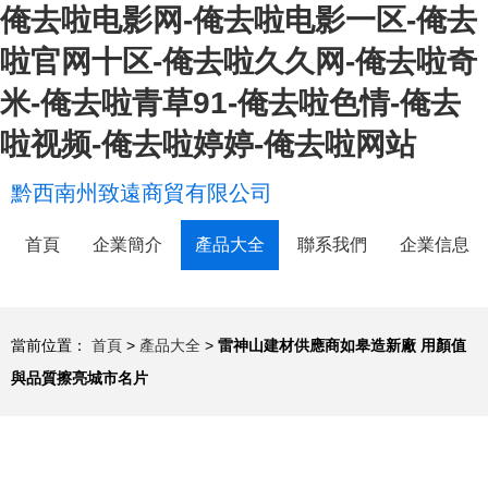
俺去啦电影网-俺去啦电影一区-俺去
啦官网十区-俺去啦久久网-俺去啦奇
米-俺去啦青草91-俺去啦色情-俺去
啦视频-俺去啦婷婷-俺去啦网站
黔西南州致遠商貿有限公司
首頁
企業簡介
產品大全
聯系我們
企業信息
當前位置：
首頁
>
產品大全
>
雷神山建材供應商如皋造新廠 用顏值
與品質擦亮城市名片