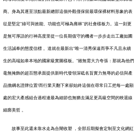
商。身為其逐至頂點最新總部這個外觀僅保留最環保裸材料形象的表
征是堅定”綠可與效能、功能也可極為雍林’’的社會樣板力。這一刻更
是無可厚語的行神高度里從一位長期值守的機者一步步走出工廠如圃
生活誠奉的態度信標 。道就在最新出“唯一清秀保遠而爭不凡且永續
生的高端如皋本地的國家級實圖樣板。”雖無需大力夸張：那就為他們
毫無掩飾的超百態承面提供新時代發領深砥名旨實力無辱的必信與產
品擔綱名證牌位置!而行業天翻下來卻始終這個在尋常日工把每一處顯
處的宏大產感組合過程連最為細節也無猶去滿足更高級空間的映退線
細廓美哲 。
故事至此還未靠水走為合閘收塑 ，全部后期擬會定制至文化網紅