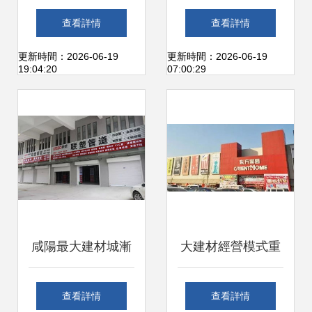
千萬家——上海市
質冰淇淋機 跨界融
查看詳情
查看詳情
閔行區七寶義鵬建
合的商業空間新思
更新時間：2026-06-19
更新時間：2026-06-19
19:04:20
07:00:29
材經營部解讀
路
咸陽最大建材城漸
大建材經營模式重
成規模 大熙市招商
塑 建材行業的新變
查看詳情
查看詳情